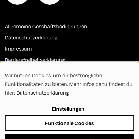
Allgemeine Geschäftsbedingungen
Datenschutzerklärung
Impressum
Barrierefreiheitserklärung
Kontakt
Wir nutzen Cookies, um dir bestmögliche
FAQs
Funktionalitäten zu bieten. Mehr Infos dazu findest du
hier:
Datenschutzerklärung
Code of Conduct
Green Meeting
Einstellungen
Nachhaltigkeit
Funktionale Cookies
Vielfalt, Gleichberechtigung und Inklusion
Cookie Settings