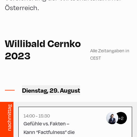
Österreich.
English
90
Willibald Cernko
Alle Zeitangaben in
2023
CEST
Congress Centrum
Alpbach ,
Dienstag, 29. August
CCA – Schrödinger-Saal
nachmittag
14:00 - 15:30
+2
Gefühle vs. Fakten –
Kann “Factfulness” die