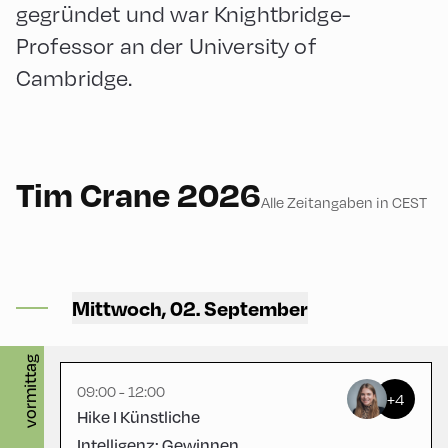
gegründet und war Knightbridge-
Professor an der University of
Cambridge.
English
180
Tim Crane 2026
Alle Zeitangaben in CEST
Congress Centrum Alpbach
,
Hike Start 2 | Bus Turning
Mittwoch, 02. September
Area
vormittag
09:00 - 12:00
+4
Hike I Künstliche
Intelligenz: Gewinnen