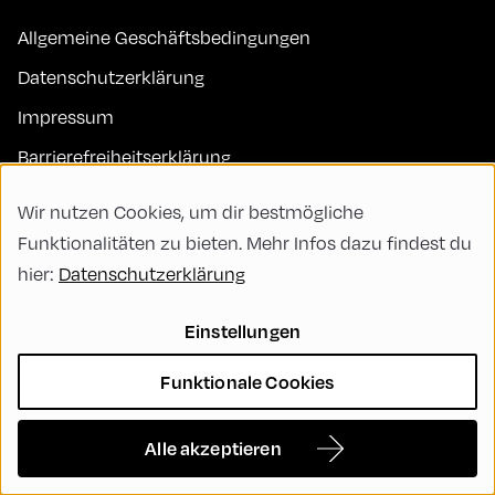
Allgemeine Geschäftsbedingungen
Datenschutzerklärung
Impressum
Barrierefreiheitserklärung
Kontakt
Wir nutzen Cookies, um dir bestmögliche
FAQs
Funktionalitäten zu bieten. Mehr Infos dazu findest du
hier:
Datenschutzerklärung
Code of Conduct
Green Meeting
Einstellungen
Nachhaltigkeit
Funktionale Cookies
Vielfalt, Gleichberechtigung und Inklusion
Cookie Settings
Alle akzeptieren