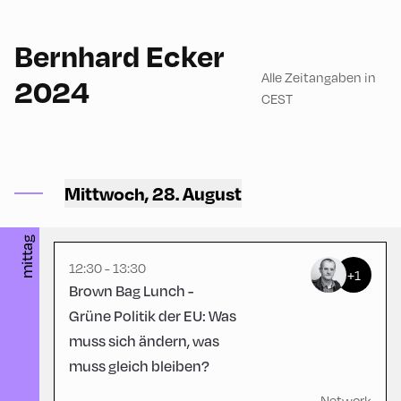
English
60
Bernhard Ecker
Alle Zeitangaben in
2024
CEST
Congress Centrum
Alpbach ,
Mittwoch, 28. August
CCA – Loggia
mittag
12:30 - 13:30
+1
Brown Bag Lunch -
Grüne Politik der EU: Was
muss sich ändern, was
muss gleich bleiben?
Network