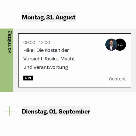
Congress Centrum
Alpbach ,
Montag, 31. August
Hike Start 1 | CCA Square
vormittag
09:00 - 12:00
+4
Hike I Die Kosten der
Vorsicht: Risiko, Macht
und Verantwortung
FIN
Content
Dienstag, 01. September