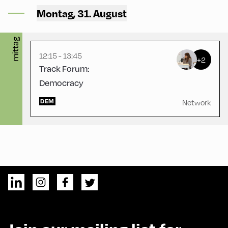
Gasthof Berghof ,
Montag, 31. August
Gasthof Berghof
mittag
12:15 - 13:45
+2
Track Forum:
Democracy
DEM
Network