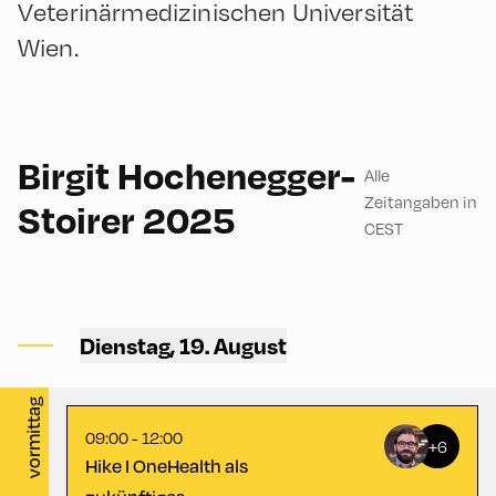
Veterinärmedizinischen Universität
Wien.
German
180
Birgit Hochenegger-
Alle
Zeitangaben in
Stoirer 2025
CEST
Congress Centrum
Alpbach ,
Dienstag, 19. August
CCA – Liechtenstein-Saal
vormittag
09:00 - 12:00
+6
Hike I OneHealth als