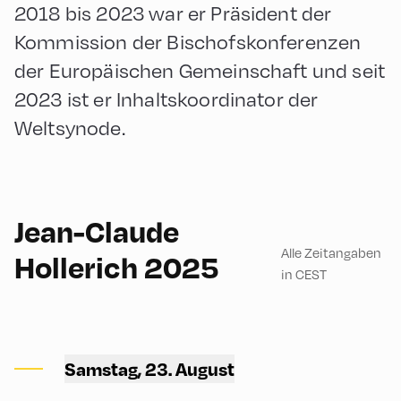
2018 bis 2023 war er Präsident der
Kommission der Bischofskonferenzen
der Europäischen Gemeinschaft und seit
2023 ist er Inhaltskoordinator der
Weltsynode.
German
45
Jean-Claude
Alle Zeitangaben
Hollerich 2025
in CEST
Ort Alpbach ,
Samstag, 23. August
Church