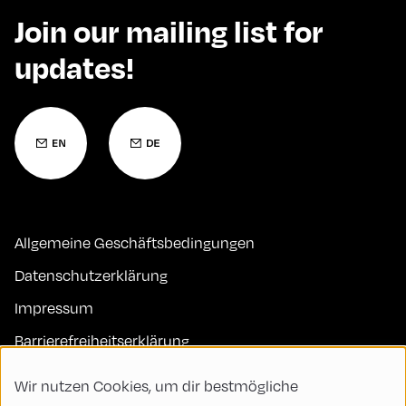
Join our mailing list for
updates!
Allgemeine Geschäftsbedingungen
Datenschutzerklärung
Impressum
Barrierefreiheitserklärung
Kontakt
Wir nutzen Cookies, um dir bestmögliche
FAQs