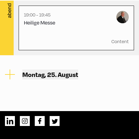
abend
19:00 - 19:45
Heilige Messe
Content
Montag, 25. August