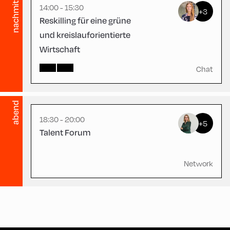
nachmittag
14:00 - 15:30
+3
Reskilling für eine grüne
und kreislauforientierte
Wirtschaft
Congress Centrum
Alpbach ,
Chat
CCA – Schrödinger-Saal
abend
18:30 - 20:00
+5
Talent Forum
Network