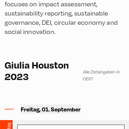
focuses on impact assessment,
sustainability reporting, sustainable
governance, DEI, circular economy and
social innovation.
English
90
Giulia Houston
Alle Zeitangaben in
2023
CEST
Hotel Böglerhof ,
Hotel Böglerhof –
Freitag, 01. September
Fichtensaal
90