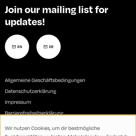
Join our mailing list for
updates!
Allgemeine Geschäftsbedingungen
Datenschutzerklärung
Impressum
Barrierefreiheitserklärung
Kontakt
Wir nutzen Cookies, um dir bestmögliche
FAQs