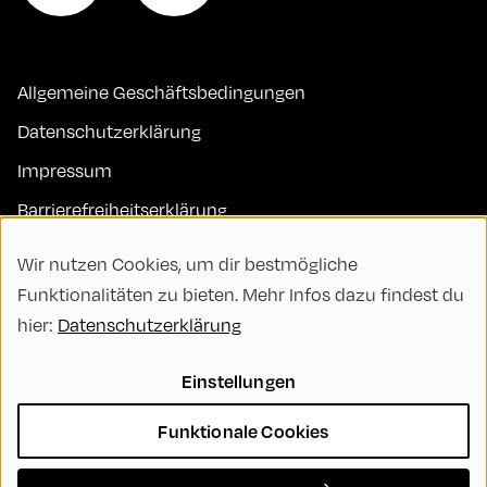
Allgemeine Geschäftsbedingungen
Datenschutzerklärung
Impressum
Barrierefreiheitserklärung
Kontakt
Wir nutzen Cookies, um dir bestmögliche
FAQs
Funktionalitäten zu bieten. Mehr Infos dazu findest du
hier:
Datenschutzerklärung
Code of Conduct
Green Meeting
Einstellungen
Nachhaltigkeit
Funktionale Cookies
Vielfalt, Gleichberechtigung und Inklusion
Cookie Settings