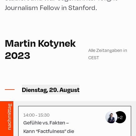
Journalism Fellow in Stanford.
English
90
Martin Kotynek
Alle Zeitangaben in
2023
CEST
Congress Centrum
Alpbach ,
Dienstag, 29. August
CCA – Schrödinger-Saal
nachmittag
14:00 - 15:30
+2
Gefühle vs. Fakten –
Kann “Factfulness” die