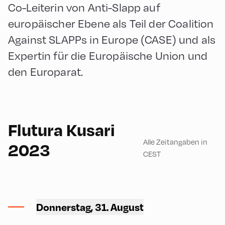
Co-Leiterin von Anti-Slapp auf
europäischer Ebene als Teil der Coalition
Against SLAPPs in Europe (CASE) und als
Expertin für die Europäische Union und
den Europarat.
English
90
Flutura Kusari
Alle Zeitangaben in
2023
CEST
Ort Alpbach ,
Donnerstag, 31. August
Feuerwehrhaus