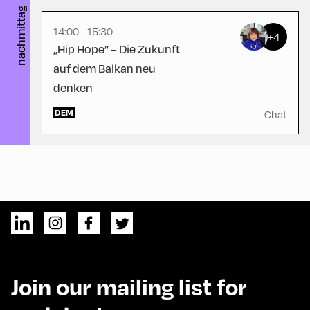
nachmittag
14:00 - 15:30
+4
„Hip Hope” – Die Zukunft
auf dem Balkan neu
denken
DEM
Chat
Join our mailing list for