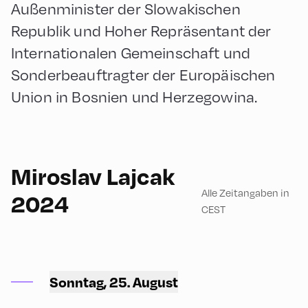
Außenminister der Slowakischen
Republik und Hoher Repräsentant der
Internationalen Gemeinschaft und
Sonderbeauftragter der Europäischen
Union in Bosnien und Herzegowina.
90
Miroslav Lajcak
Alle Zeitangaben in
2024
CEST
Congress Centrum
Alpbach ,
CCA – Herz-Kremenak-
Sonntag, 25. August
Saal