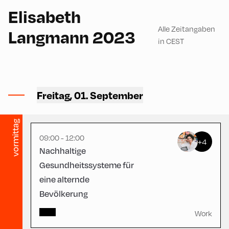
English
180
Elisabeth
Alle Zeitangaben
Langmann 2023
in CEST
Schulhäusl ,
Freitag, 01. September
Schulhäusl
vormittag
09:00 - 12:00
+4
Nachhaltige
Gesundheitssysteme für
eine alternde
Bevölkerung
Work