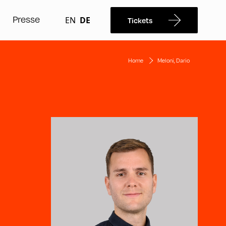
Presse
EN
DE
Tickets
Home
Meloni, Dario