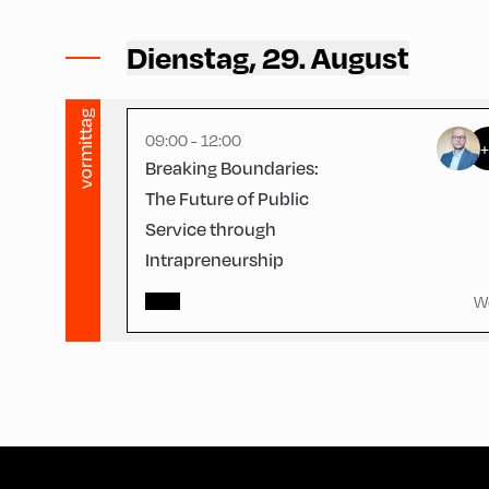
Congress Centrum Alpbach ,
CCA – Square
Dienstag, 29. August
vormittag
09:00 - 12:00
Breaking Boundaries:
The Future of Public
Service through
Intrapreneurship
W