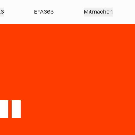
26
EFA365
Mitmachen
I