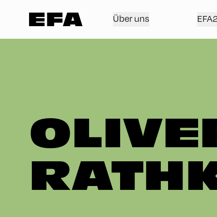
Über uns
EFA
OLIVE
RATH