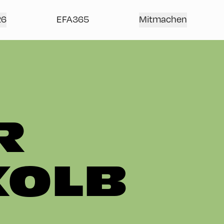
26
EFA365
Mitmachen
R
KOLB