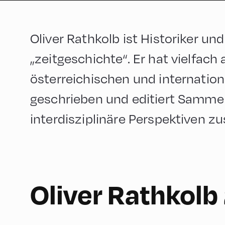
Oliver Rathkolb ist Historiker un
„zeitgeschichte“. Er hat vielfac
österreichischen und internatio
geschrieben und editiert Sammel
interdisziplinäre Perspektiven 
German
60
Oliver Rathkol