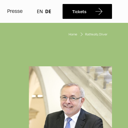
Presse
EN
DE
Tickets
Home
Rathkolb, Oliver