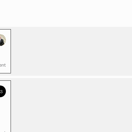
ent
+3