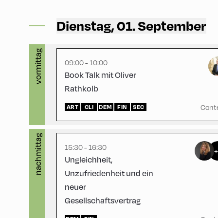
Congress Centrum Alpbach ,
CCA – Liechtenstein-Saal
Dienstag, 01. September
English
60
vormittag
09:00 - 10:00
Book Talk mit Oliver
Rathkolb
Congress Centrum Alpbach ,
CCA – Hayek-Saal
Cont
ART
CLI
DEM
FIN
SEC
nachmittag
15:30 - 16:30
Ungleichheit,
Unzufriedenheit und ein
neuer
Gesellschaftsvertrag