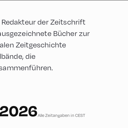
d Redakteur der Zeitschrift
h ausgezeichnete Bücher zur
nalen Zeitgeschichte
bände, die
zusammenführen.
b 2026
Alle Zeitangaben in CEST