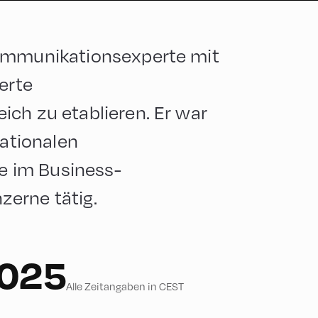
Kommunikationsexperte mit
erte
ich zu etablieren. Er war
nationalen
 im Business-
erne tätig.
2025
Alle Zeitangaben in CEST