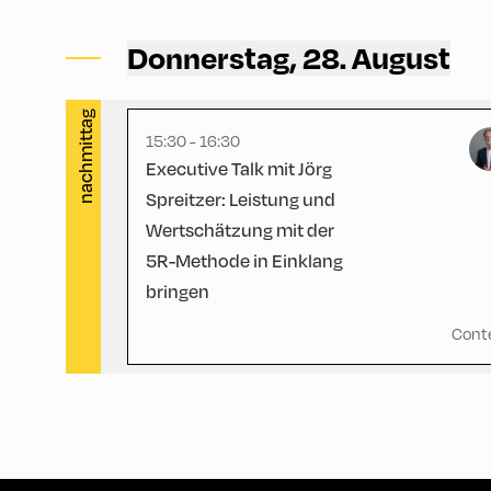
Gasthof Berghof ,
Gasthof Berghof
Donnerstag, 28. August
nachmittag
15:30 - 16:30
Executive Talk mit Jörg
Spreitzer: Leistung und
Wertschätzung mit der
5R-Methode in Einklang
bringen
Cont