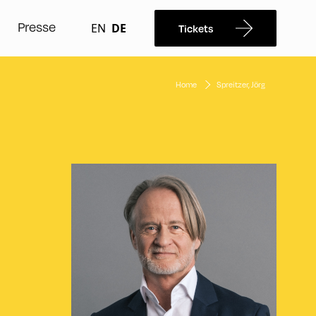
Presse
EN
DE
Tickets
Home
Spreitzer, Jörg