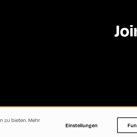
Joi
n zu bieten. Mehr
ftsbedingungen
Datenschutzerklärung
Impressum
Einstellungen
Fun
Green Meeting
Nachhaltigkeit
Vielfalt, Gleichbe