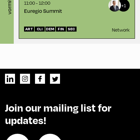
vormittag
11:00 - 12:00
+1
Euregio Summit
ART
CLI
DEM
FIN
SEC
Network
Join our mailing list for
updates!