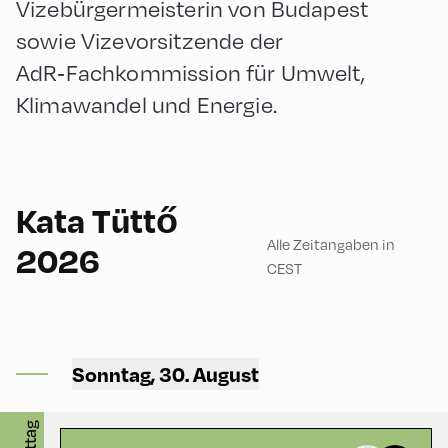
Vizebürgermeisterin von Budapest
sowie Vizevorsitzende der
AdR‑Fachkommission für Umwelt,
Klimawandel und Energie.
60
Kata Tüttő
Alle Zeitangaben in
2026
CEST
Congress Centrum
Alpbach ,
CCA – Herz-Kremenak-
Sonntag, 30. August
Saal