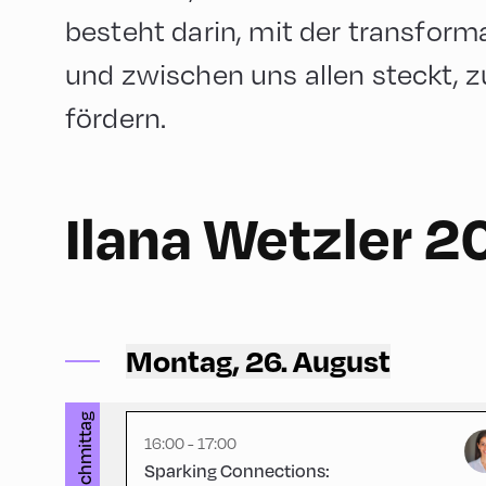
besteht darin, mit der transform
und zwischen uns allen steckt, z
fördern.
60
Ilana Wetzler 2
Congress Centrum Alpbach ,
CCA – Europa Foyer
Montag, 26. August
nachmittag
16:00 - 17:00
Sparking Connections: