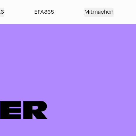
26
EFA365
Mitmachen
LER