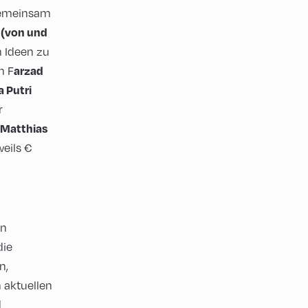
 gemeinsam
f (von und
 Ideen zu
n F
arzad
 Putri
r
Matthias
weils €
en
die
n,
n aktuellen
d