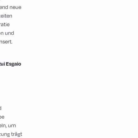
rend neue
eiten
atie
ion und
nsert.
ui Esgaio
d
pe
eln, um
zung trägt