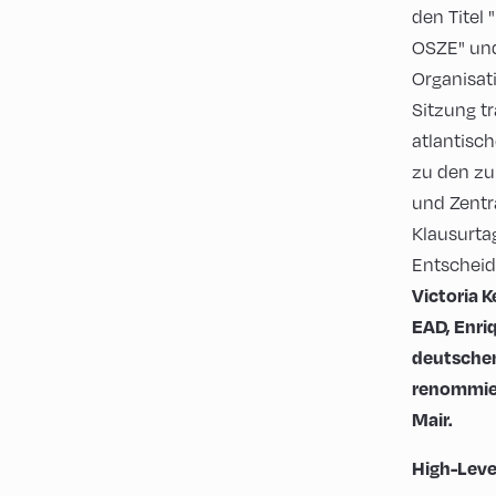
den Titel 
OSZE" und
Organisat
Sitzung tr
atlantisc
zu den zu
und Zentr
Klausurta
Entscheid
Victoria K
EAD, Enri
deutschen
renommier
Mair.
High-Leve