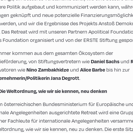
vere Politik aufgebaut und kommuniziert werden kann, wäh
gen geknüpft und neue potenzielle Finanzierungsmöglichk
werden, und wir die Ergebnisse des Projekts Anstoß Demokr
. Das Retreat wird mit unseren Partnern Apolitical Foundat
s Foundation organisiert und von der ERSTE Stiftung gespo
nehmer kommen aus dem gesamten Ökosystem der
eförderung, von Stiftungsvertretern wie
und
Daniel Sachs
R
vatoren wie
und
bis hin zur
Nino Zambakhidze
Alice Barbe
.
ernehmerin/Politikerin Jana Degrott
Die Weltordnung, wie wir sie kennen, neu denken
m österreichischen Bundesministerium für Europäische un
onale Angelegenheiten ausgerichtete Retreat wird eine Grup
er Fachleute für internationale Angelegenheiten versamm
ltordnung, wie wir sie kennen, neu zu denken. Die erste Sit