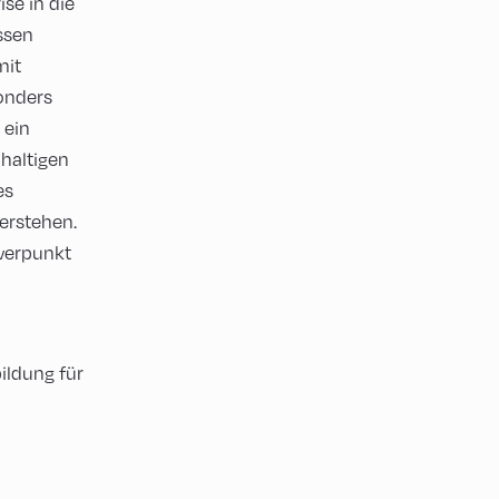
se in die
ssen
mit
sonders
 ein
haltigen
es
erstehen.
werpunkt
ildung für