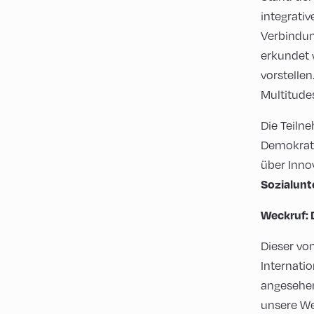
integrati
Verbindun
erkundet 
vorstellen
Multitude
Die Teil
Demokrati
über Inno
Sozialunt
Weckruf: 
Dieser vo
Internati
angesehen
unsere We