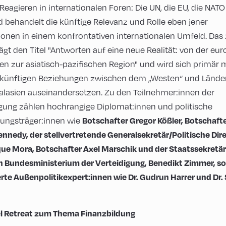
"Reagieren in internationalen Foren: Die UN, die EU, die NATO
 behandelt die künftige Relevanz und Rolle eben jener
ionen in einem konfrontativen internationalen Umfeld. Das
ägt den Titel "Antworten auf eine neue Realität: von der eur
hen zur asiatisch-pazifischen Region" und wird sich primär 
künftigen Beziehungen zwischen dem „Westen“ und Länder
alasien auseinandersetzen. Zu den Teilnehmer:innen der
gung zählen hochrangige Diplomat:innen und politische
ungsträger:innen wie
Botschafter Gregor Kößler, Botschafte
ennedy, der stellvertretende Generalsekretär/Politische Dir
que Mora, Botschafter Axel Marschik und der Staatssekretär
 Bundesministerium der Verteidigung, Benedikt Zimmer, s
te Außenpolitikexpert:innen wie Dr. Gudrun Harrer und Dr.
l Retreat zum Thema Finanzbildung