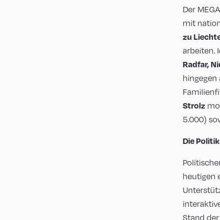
Der MEGA 
mit natio
zu Liechte
arbeiten.
Radfar, N
hingegen 
Familienf
mode
Strolz
5.000) so
Die Politi
Politische
heutigen 
Unterstütz
interaktiv
Stand der