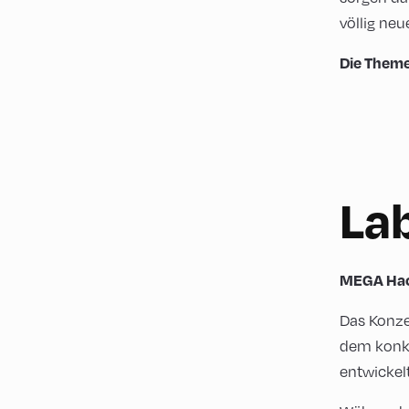
völlig ne
Die Theme
La
MEGA Hac
Das Konze
dem konkr
entwickel