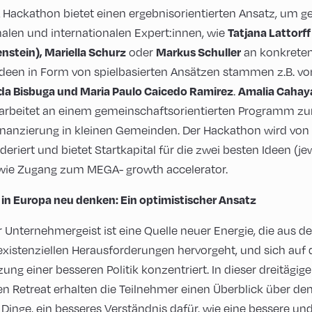
Hackathon bietet einen ergebnisorientierten Ansatz, um
nalen und internationalen Expert:innen, wie
Tatjana Lattorf
oder
an konkreten
nstein), Mariella Schurz
Markus Schuller
 Ideen in Form von spielbasierten Ansätzen stammen z.B. vo
.
ida Bisbuga und Maria Paulo Caicedo Ramirez
Amalia Cahaya
arbeitet an einem gemeinschaftsorientierten Programm zu
inanzierung in kleinen Gemeinden. Der Hackathon wird von
riert und bietet Startkapital für die zwei besten Ideen (je
wie Zugang zum MEGA- growth accelerator.
k in Europa neu denken: Ein optimistischer Ansatz
r Unternehmergeist ist eine Quelle neuer Energie, die aus d
existenziellen Herausforderungen hervorgeht, und sich auf 
ung einer besseren Politik konzentriert. In dieser dreitägige
en Retreat erhalten die Teilnehmer einen Überblick über de
 Dinge, ein besseres Verständnis dafür, wie eine bessere un