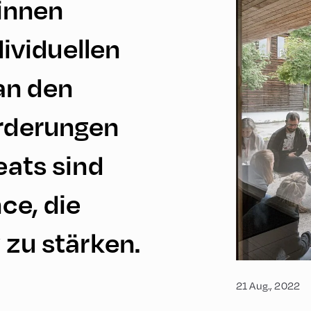
:innen
dividuellen
an den
rderungen
eats sind
ce, die
 zu stärken.
21 Aug., 2022