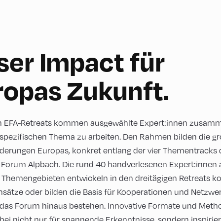
ser Impact für
ropas Zukunft.
en EFA-Retreats kommen ausgewählte Expert:innen zusam
spezifischen Thema zu arbeiten. Den Rahmen bilden die g
derungen Europas, konkret entlang der vier Thementracks 
Forum Alpbach. Die rund 40 handverlesenen Expert:innen 
n Themengebieten entwickeln in den dreitägigen Retreats k
sätze oder bilden die Basis für Kooperationen und Netzwer
 das Forum hinaus bestehen. Innovative Formate und Met
bei nicht nur für spannende Erkenntnisse, sondern inspirie