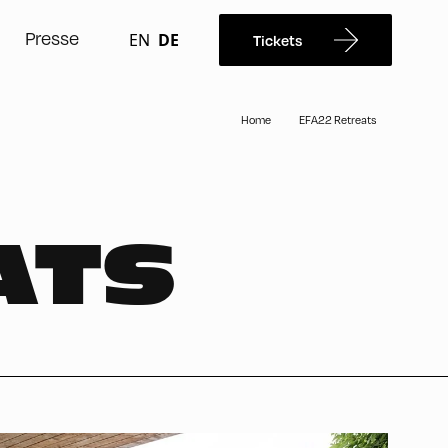
Presse
EN
DE
Tickets
Home
EFA22 Retreats
ATS