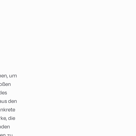
men, um
roßen
des
aus den
onkrete
ke, die
hoden
ren zu