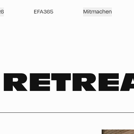
26
EFA365
Mitmachen
 RETRE