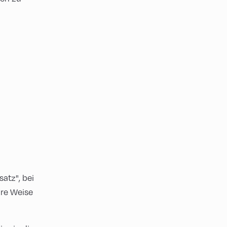
atz", bei
äre Weise