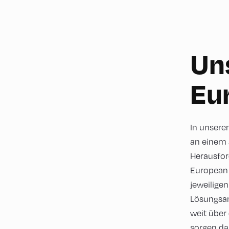
Un
Eu
In unser
an einem 
Herausfor
European 
jeweilige
Lösungsan
weit über
sorgen da