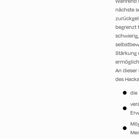
Während s
nächste s
zurückgel
begrenzt 
schwierig
selbstbew
Stärkung 
ermöglich
An dieser
des Hacka
die
ver
Erw
Mög
Men