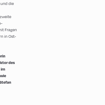
 und die
 zweite
o-
mit Fragen
n in Ost-
rin
ektor des
 im
owie
 Stefan