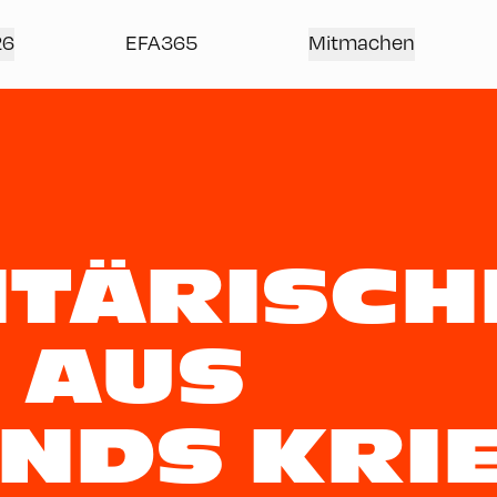
26
EFA365
Mitmachen
LITÄRISC
 AUS
NDS KRI