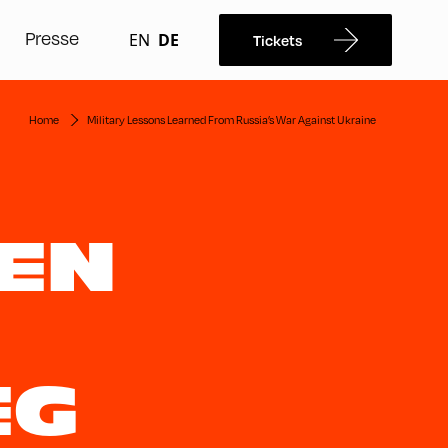
Presse
EN
DE
Tickets
Home
Military Lessons Learned From Russia’s War Against Ukraine
HEN
EG