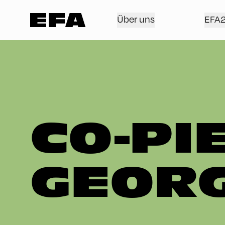
Über uns
EFA
CO-PI
GEOR