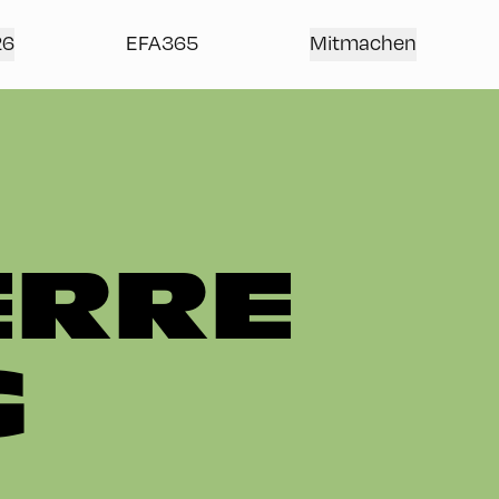
26
EFA365
Mitmachen
ERRE
G