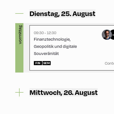
Mittelschule ,
MIttelschule – First Floor –
Dienstag, 25. August
Physikraum
vormittag
09:30 - 12:30
Finanztechnologie,
Geopolitik und digitale
Souveränität
Cont
FIN
SEM
Mittwoch, 26. August