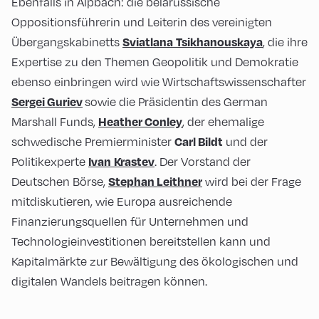
Ebenfalls in Alpbach: die belarussische
Oppositionsführerin und Leiterin des vereinigten
Übergangskabinetts
, die ihre
Sviatlana
Tsikhanouskaya
Expertise zu den Themen Geopolitik und Demokratie
ebenso einbringen wird wie Wirtschaftswissenschafter
sowie die Präsidentin des German
Sergei Guriev
Marshall Funds,
, der ehemalige
Heath
er Conley
schwedische Premierminister
und der
Carl Bildt
Politikexperte
. Der Vorstand der
Ivan
Krastev
Deutschen Börse,
wird bei der Frage
Stephan Leithner
mitdiskutieren, wie Europa ausreichende
Finanzierungsquellen für Unternehmen und
Technologieinvestitionen bereitstellen kann und
Kapitalmärkte zur Bewältigung des ökologischen und
digitalen Wandels beitragen können.