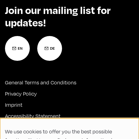
Join our mailing list for
updates!
General Terms and Conditions
Privacy Policy
Imprint
Accessibility Statement
Contact
We use cookies to offer you the best possible
FAQs